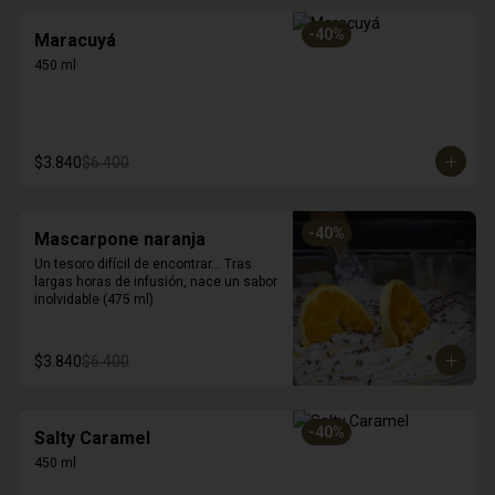
-
40
%
Maracuyá
450 ml
$3.840
$6.400
-
40
%
Mascarpone naranja
Un tesoro difícil de encontrar... Tras 
largas horas de infusión, nace un sabor 
inolvidable (475 ml)
$3.840
$6.400
-
40
%
Salty Caramel
450 ml