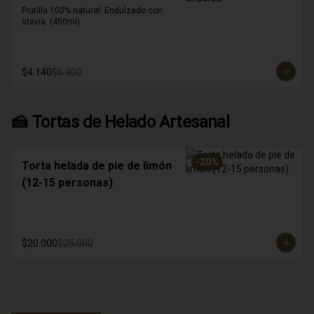
Frutilla 100% natural. Endulzado con 
stevia. (450ml)
$4.140
$6.900
🍰 Tortas de Helado Artesanal
-
20
%
Torta helada de pie de limón
(12-15 personas)
$20.000
$25.000