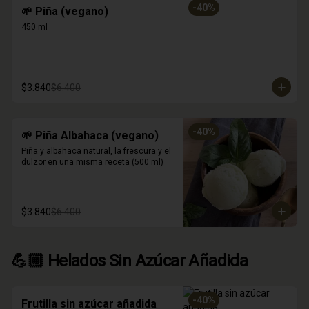
-
40
%
🌱 Piña (vegano)
450 ml
$3.840
$6.400
-
40
%
🌱 Piña Albahaca (vegano)
Piña y albahaca natural, la frescura y el 
dulzor en una misma receta (500 ml)
$3.840
$6.400
💪🏼 Helados Sin Azúcar Añadida
-
40
%
Frutilla sin azúcar añadida