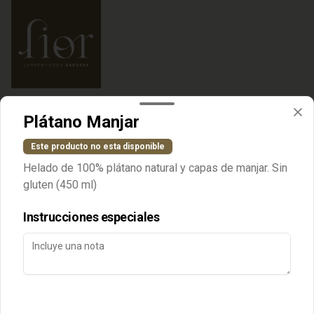
Términos y condiciones
Plátano Manjar
Política de privacidad
Este producto no esta disponible
Redes sociales
Helado de 100% plátano natural y capas de manjar. Sin
gluten (450 ml)
Instagram
Instrucciones especiales
Mi cuenta
Pedir
Iniciar sesión