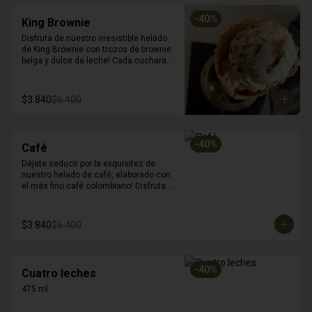
-
40
%
King Brownie
Disfruta de nuestro irresistible helado 
de King Brownie con trozos de brownie 
belga y dulce de leche! Cada cucharada 
es una explosión de sabores y texturas 
que deleitarán a tus sentidos. La suave 
cremosidad del Fior di Latte se combina 
$3.840
$6.400
perfectamente con los trozos de 
brownie y el dulce de leche, creando 
una experiencia de postre única e 
inolvidable. Déjate sorprender por la 
-
40
%
Café
deliciosa combinación de sabores. (450 
ml)
Déjate seducir por la exquisitez de 
nuestro helado de café, elaborado con 
el más fino café colombiano! Disfruta 
de su intenso sabor y su cremosa 
textura, ideal para satisfacer tu antojo 
de postre y café en un solo lugar. 450 
$3.840
$6.400
ml
-
40
%
Cuatro leches
475 ml