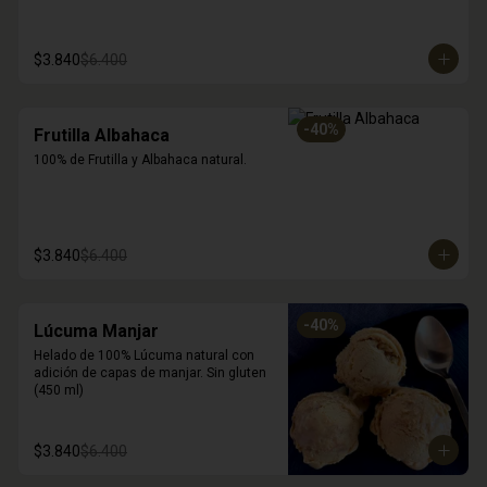
$3.840
$6.400
-
40
%
Frutilla Albahaca
100% de Frutilla y Albahaca natural.
$3.840
$6.400
-
40
%
Lúcuma Manjar
Helado de 100% Lúcuma natural con 
adición de capas de manjar. Sin gluten 
(450 ml)
$3.840
$6.400