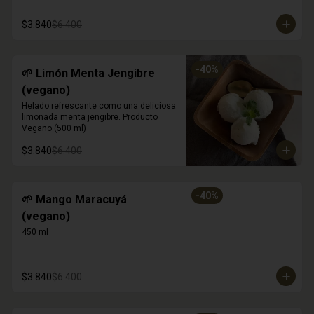
$3.840
$6.400
-
40
%
🌱 Limón Menta Jengibre
(vegano)
Helado refrescante como una deliciosa 
limonada menta jengibre. Producto 
Vegano (500 ml)
$3.840
$6.400
-
40
%
🌱 Mango Maracuyá
(vegano)
450 ml
$3.840
$6.400