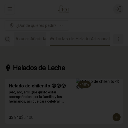
Abrir menu de navegación
Login
¿Dónde quieres pedir?
dos Sin Azúcar Añadida
🍰 Tortas de Helado Artesanal
🍦 Helados de Leche
-
40
%
Helado de chilenito 😲😲😲
¡Aro, aro, aro! Que gusto estar 
acompañados, por la familia y los 
hermanos, así que para celebrar, 
inventamos este helado!
$3.840
$6.400