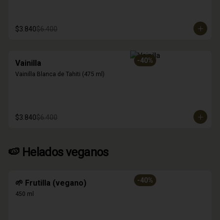
$3.840
$6.400
-
40
%
Vainilla
Vainilla Blanca de Tahiti (475 ml)
$3.840
$6.400
🍉 Helados veganos
-
40
%
🌱 Frutilla (vegano)
450 ml