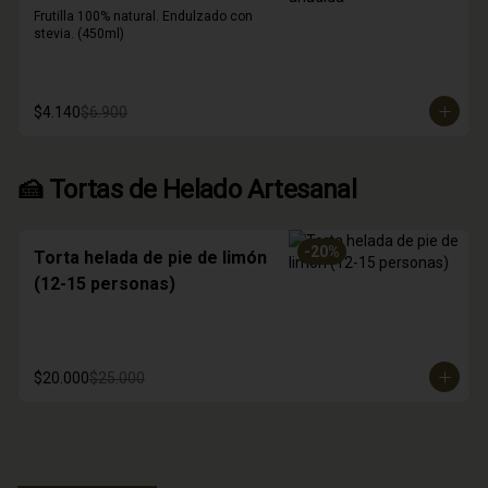
Frutilla 100% natural. Endulzado con 
stevia. (450ml)
$4.140
$6.900
🍰 Tortas de Helado Artesanal
-
20
%
Torta helada de pie de limón
(12-15 personas)
$20.000
$25.000