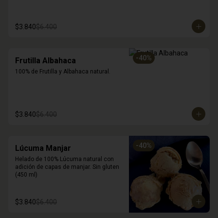
$3.840
$6.400
-
40
%
Frutilla Albahaca
100% de Frutilla y Albahaca natural.
$3.840
$6.400
-
40
%
Lúcuma Manjar
Helado de 100% Lúcuma natural con 
adición de capas de manjar. Sin gluten 
(450 ml)
$3.840
$6.400