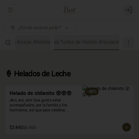
Abrir menu de navegación
Login
¿Dónde quieres pedir?
dos Sin Azúcar Añadida
🍰 Tortas de Helado Artesanal
🍦 Helados de Leche
-
40
%
Helado de chilenito 😲😲😲
¡Aro, aro, aro! Que gusto estar 
acompañados, por la familia y los 
hermanos, así que para celebrar, 
inventamos este helado!
$3.840
$6.400