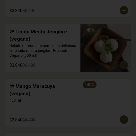
$3.840
$6.400
-
40
%
🌱 Limón Menta Jengibre
(vegano)
Helado refrescante como una deliciosa 
limonada menta jengibre. Producto 
Vegano (500 ml)
$3.840
$6.400
-
40
%
🌱 Mango Maracuyá
(vegano)
450 ml
$3.840
$6.400