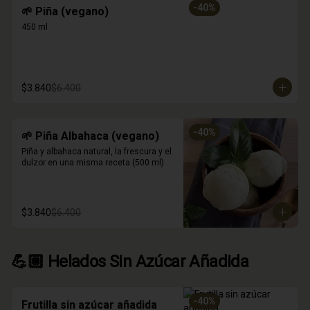
-
40
%
🌱 Piña (vegano)
450 ml
$3.840
$6.400
-
40
%
🌱 Piña Albahaca (vegano)
Piña y albahaca natural, la frescura y el 
dulzor en una misma receta (500 ml)
$3.840
$6.400
💪🏼 Helados Sin Azúcar Añadida
-
40
%
Frutilla sin azúcar añadida