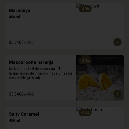
-
40
%
Maracuyá
450 ml
$3.840
$6.400
-
40
%
Mascarpone naranja
Un tesoro difícil de encontrar... Tras 
largas horas de infusión, nace un sabor 
inolvidable (475 ml)
$3.840
$6.400
-
40
%
Salty Caramel
450 ml