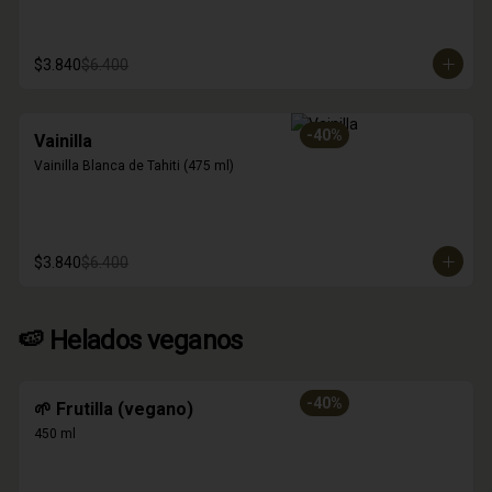
$3.840
$6.400
-
40
%
Vainilla
Vainilla Blanca de Tahiti (475 ml)
$3.840
$6.400
🍉 Helados veganos
-
40
%
🌱 Frutilla (vegano)
450 ml