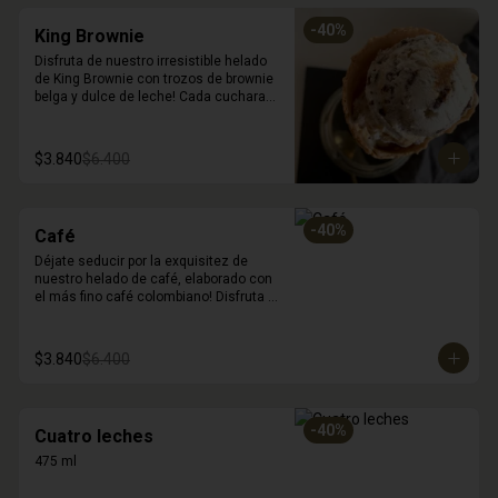
-
40
%
King Brownie
Disfruta de nuestro irresistible helado 
de King Brownie con trozos de brownie 
belga y dulce de leche! Cada cucharada 
es una explosión de sabores y texturas 
que deleitarán a tus sentidos. La suave 
cremosidad del Fior di Latte se combina 
$3.840
$6.400
perfectamente con los trozos de 
brownie y el dulce de leche, creando 
una experiencia de postre única e 
inolvidable. Déjate sorprender por la 
-
40
%
Café
deliciosa combinación de sabores. (450 
ml)
Déjate seducir por la exquisitez de 
nuestro helado de café, elaborado con 
el más fino café colombiano! Disfruta 
de su intenso sabor y su cremosa 
textura, ideal para satisfacer tu antojo 
de postre y café en un solo lugar. 450 
$3.840
$6.400
ml
-
40
%
Cuatro leches
475 ml