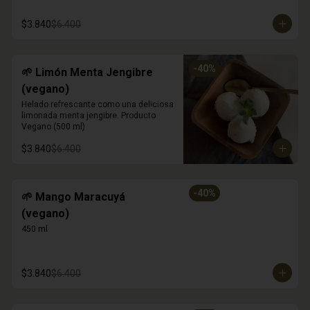
$3.840
$6.400
-
40
%
🌱 Limón Menta Jengibre
(vegano)
Helado refrescante como una deliciosa 
limonada menta jengibre. Producto 
Vegano (500 ml)
$3.840
$6.400
-
40
%
🌱 Mango Maracuyá
(vegano)
450 ml
$3.840
$6.400