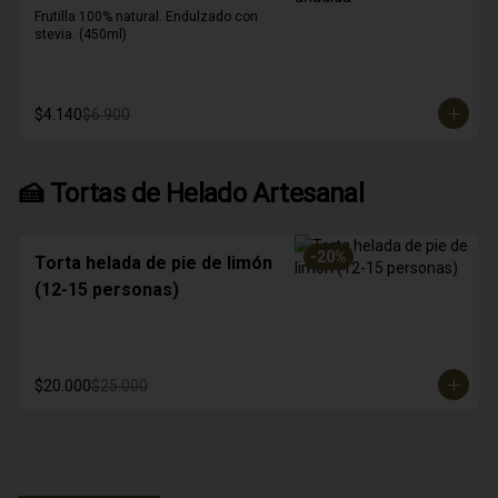
Frutilla 100% natural. Endulzado con 
stevia. (450ml)
$4.140
$6.900
🍰 Tortas de Helado Artesanal
-
20
%
Torta helada de pie de limón
(12-15 personas)
$20.000
$25.000