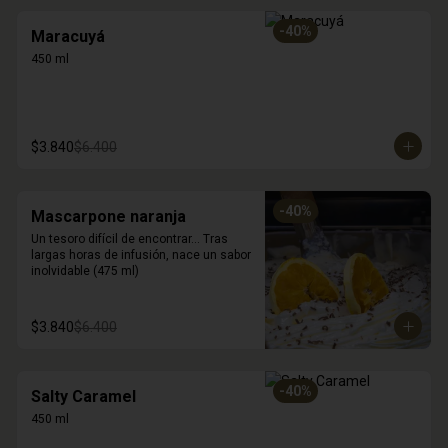
-
40
%
Maracuyá
450 ml
$3.840
$6.400
-
40
%
Mascarpone naranja
Un tesoro difícil de encontrar... Tras 
largas horas de infusión, nace un sabor 
inolvidable (475 ml)
$3.840
$6.400
-
40
%
Salty Caramel
450 ml