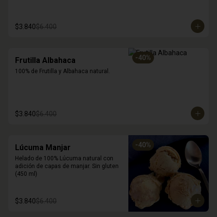
$3.840
$6.400
-
40
%
Frutilla Albahaca
100% de Frutilla y Albahaca natural.
$3.840
$6.400
-
40
%
Lúcuma Manjar
Helado de 100% Lúcuma natural con 
adición de capas de manjar. Sin gluten 
(450 ml)
$3.840
$6.400