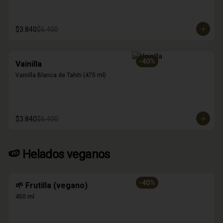
$3.840
$6.400
-
40
%
Vainilla
Vainilla Blanca de Tahiti (475 ml)
$3.840
$6.400
🍉 Helados veganos
-
40
%
🌱 Frutilla (vegano)
450 ml