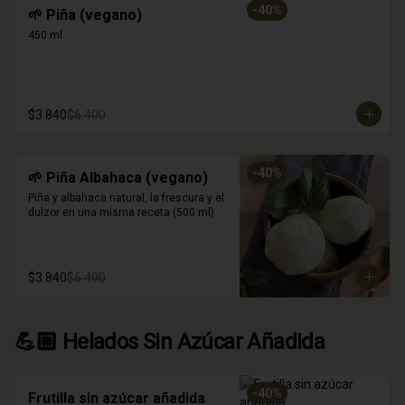
-
40
%
🌱 Piña (vegano)
450 ml
$3.840
$6.400
-
40
%
🌱 Piña Albahaca (vegano)
Piña y albahaca natural, la frescura y el 
dulzor en una misma receta (500 ml)
$3.840
$6.400
💪🏼 Helados Sin Azúcar Añadida
-
40
%
Frutilla sin azúcar añadida