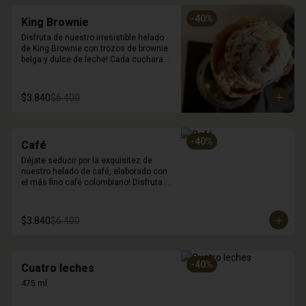
-
40
%
King Brownie
Disfruta de nuestro irresistible helado 
de King Brownie con trozos de brownie 
belga y dulce de leche! Cada cucharada 
es una explosión de sabores y texturas 
que deleitarán a tus sentidos. La suave 
cremosidad del Fior di Latte se combina 
$3.840
$6.400
perfectamente con los trozos de 
brownie y el dulce de leche, creando 
una experiencia de postre única e 
inolvidable. Déjate sorprender por la 
-
40
%
Café
deliciosa combinación de sabores. (450 
ml)
Déjate seducir por la exquisitez de 
nuestro helado de café, elaborado con 
el más fino café colombiano! Disfruta 
de su intenso sabor y su cremosa 
textura, ideal para satisfacer tu antojo 
de postre y café en un solo lugar. 450 
$3.840
$6.400
ml
-
40
%
Cuatro leches
475 ml