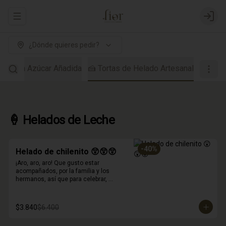
Abrir menu de navegación
Login
¿Dónde quieres pedir?
dos Sin Azúcar Añadida
🍰 Tortas de Helado Artesanal
🍦 Helados de Leche
-
40
%
Helado de chilenito 😲😲😲
¡Aro, aro, aro! Que gusto estar 
acompañados, por la familia y los 
hermanos, así que para celebrar, 
inventamos este helado!
$3.840
$6.400