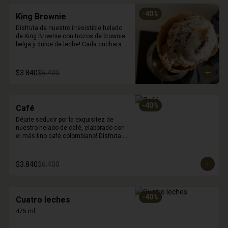
-
40
%
King Brownie
Disfruta de nuestro irresistible helado 
de King Brownie con trozos de brownie 
belga y dulce de leche! Cada cucharada 
es una explosión de sabores y texturas 
que deleitarán a tus sentidos. La suave 
cremosidad del Fior di Latte se combina 
$3.840
$6.400
perfectamente con los trozos de 
brownie y el dulce de leche, creando 
una experiencia de postre única e 
inolvidable. Déjate sorprender por la 
-
40
%
Café
deliciosa combinación de sabores. (450 
ml)
Déjate seducir por la exquisitez de 
nuestro helado de café, elaborado con 
el más fino café colombiano! Disfruta 
de su intenso sabor y su cremosa 
textura, ideal para satisfacer tu antojo 
de postre y café en un solo lugar. 450 
$3.840
$6.400
ml
-
40
%
Cuatro leches
475 ml