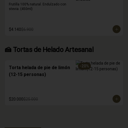
Frutilla 100% natural. Endulzado con 
stevia. (450ml)
$4.140
$6.900
🍰 Tortas de Helado Artesanal
-
20
%
Torta helada de pie de limón
(12-15 personas)
$20.000
$25.000