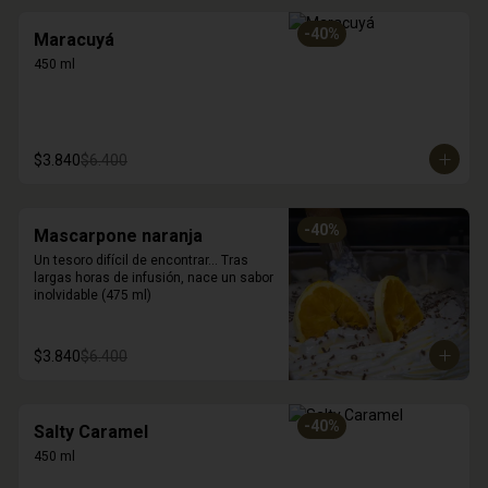
-
40
%
Maracuyá
450 ml
$3.840
$6.400
-
40
%
Mascarpone naranja
Un tesoro difícil de encontrar... Tras 
largas horas de infusión, nace un sabor 
inolvidable (475 ml)
$3.840
$6.400
-
40
%
Salty Caramel
450 ml