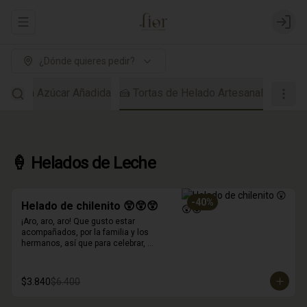
Abrir menu de navegación
Login
¿Dónde quieres pedir?
dos Sin Azúcar Añadida
🍰 Tortas de Helado Artesanal
🍦 Helados de Leche
-
40
%
Helado de chilenito 😲😲😲
¡Aro, aro, aro! Que gusto estar 
acompañados, por la familia y los 
hermanos, así que para celebrar, 
inventamos este helado!
$3.840
$6.400