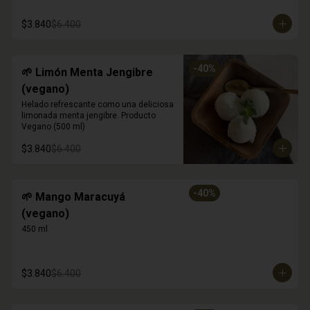
$3.840
$6.400
-
40
%
🌱 Limón Menta Jengibre
(vegano)
Helado refrescante como una deliciosa 
limonada menta jengibre. Producto 
Vegano (500 ml)
$3.840
$6.400
-
40
%
🌱 Mango Maracuyá
(vegano)
450 ml
$3.840
$6.400