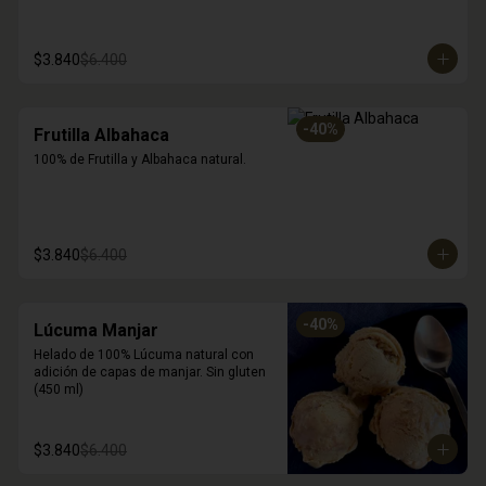
$3.840
$6.400
-
40
%
Frutilla Albahaca
100% de Frutilla y Albahaca natural.
$3.840
$6.400
-
40
%
Lúcuma Manjar
Helado de 100% Lúcuma natural con 
adición de capas de manjar. Sin gluten 
(450 ml)
$3.840
$6.400