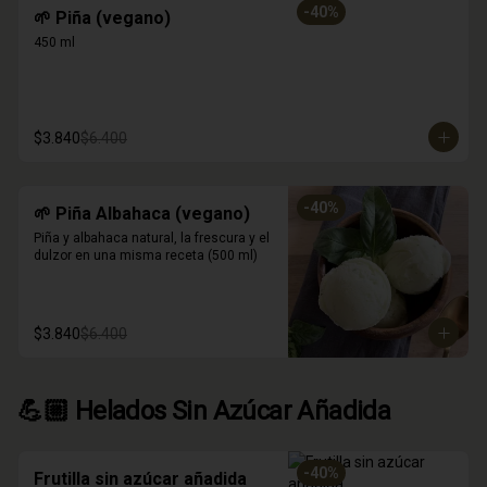
-
40
%
🌱 Piña (vegano)
450 ml
$3.840
$6.400
-
40
%
🌱 Piña Albahaca (vegano)
Piña y albahaca natural, la frescura y el 
dulzor en una misma receta (500 ml)
$3.840
$6.400
💪🏼 Helados Sin Azúcar Añadida
-
40
%
Frutilla sin azúcar añadida