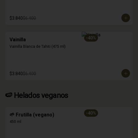
$3.840
$6.400
-
40
%
Vainilla
Vainilla Blanca de Tahiti (475 ml)
$3.840
$6.400
🍉 Helados veganos
-
40
%
🌱 Frutilla (vegano)
450 ml